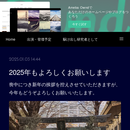
Ameba Owndで
あなただけのホームページやブログをつ
くろう
今すぐ試す
Home
出演・登壇予定
駆け出し研究者として
ブログ
Youtube
2025.01.03 14:44
2025年もよろしくお願いします
喪中につき新年の挨拶を控えさせていただきますが、
今年もどうぞよろしくお願いいたします。